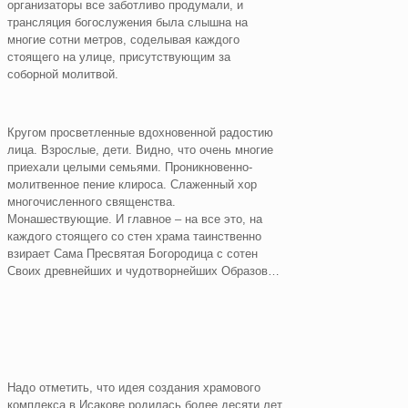
организаторы все заботливо продумали, и
трансляция богослужения была слышна на
многие сотни метров, соделывая каждого
стоящего на улице, присутствующим за
соборной молитвой.
Кругом просветленные вдохновенной радостию
лица. Взрослые, дети. Видно, что очень многие
приехали целыми семьями. Проникновенно-
молитвенное пение клироса. Слаженный хор
многочисленного священства.
Монашествующие. И главное – на все это, на
каждого стоящего со стен храма таинственно
взирает Сама Пресвятая Богородица с сотен
Своих древнейших и чудотворнейших Образов…
Надо отметить, что идея создания храмового
комплекса в Исакове родилась более десяти лет