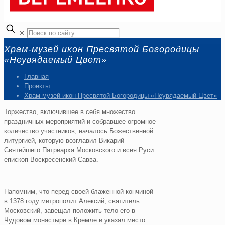
✕
Храм-музей икон Пресвятой Богородицы
«Неувядаемый Цвет»
Главная
Проекты
Храм-музей икон Пресвятой Богородицы «Неувядаемый Цвет»
Торжество, включившее в себя множество
праздничных мероприятий и собравшее огромное
количество участников, началось Божественной
литургией, которую возглавил Викарий
Святейшего Патриарха Московского и всея Руси
епископ Воскресенский Савва.
Напомним, что перед своей блаженной кончиной
в 1378 году митрополит Алексий, святитель
Московский, завещал положить тело его в
Чудовом монастыре в Кремле и указал место