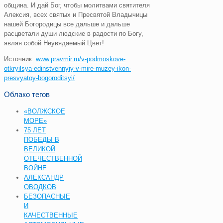
община. И дай Бог, чтобы молитвами святителя
Алексия, всех святых и Пресвятой Владычицы
нашей Богородицы все дальше и дальше
расцветали души людские в радости по Богу,
являя собой Неувядаемый Цвет!
Источник:
www.pravmir.ru/v-podmoskove-
otkryilsya-edinstvennyiy-v-mire-muzey-ikon-
presvyatoy-bogoroditsyi/
Облако тегов
«ВОЛЖСКОЕ
МОРЕ»
75 ЛЕТ
ПОБЕДЫ В
ВЕЛИКОЙ
ОТЕЧЕСТВЕННОЙ
ВОЙНЕ
АЛЕКСАНДР
ОВОДКОВ
БЕЗОПАСНЫЕ
И
КАЧЕСТВЕННЫЕ