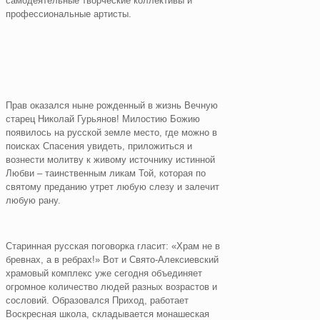
самодеятельные творческие коллективы и
профессиональные артисты.
Прав оказался ныне рожденный в жизнь Вечную
старец Николай Гурьянов! Милостию Божию
появилось на русской земле место, где можно в
поисках Спасения увидеть, приложиться и
вознести молитву к живому источнику истинной
Любви – таинственным ликам Той, которая по
святому преданию утрет любую слезу и залечит
любую рану.
Старинная русская поговорка гласит: «Храм не в
бревнах, а в ребрах!» Вот и Свято-Алексиевский
храмовый комплекс уже сегодня объединяет
огромное количество людей разных возрастов и
сословий. Образовался Приход, работает
Воскресная школа, складывается монашеская