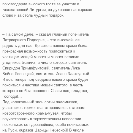
поблагодарил высокого гостя за участие в
Божественной Литургии, за духовное пастырское
слово и за столь чудный подарок.
– На самом деле, – сказал главный попечитель
Патриаршего Подворья, – это высочайшая
радость для нас! До сего в нашем храме была
прекрасная возможность приложиться к
частицам мощей многих и многих великих
угодников Божиих, в числе которых святитель
Спиридон Тримифунтский, святитель Лука
Войно-Ясенецкий, святитель Иоанн Златоустый.
И вот, теперь под сводами нашего храма будет
покоиться и частица мощей святого, в честь
которого он был освящен. Спаси вас, владыка,
Господи!…
Под колокольный звон сотни паломников,
участников торжества, отправились к стенам
новоотстроенного храма-музея, чтобы
поучаствовать в торжественном новоселии
нескольких сот древнейших, особо почитаемых
на Руси, образов Царицы Небесной! В числе