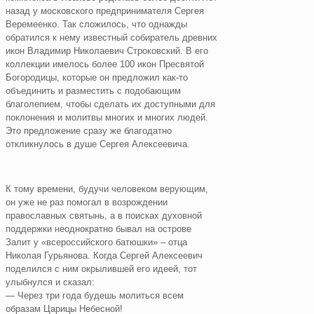
назад у московского предпринимателя Сергея
Веремеенко. Так сложилось, что однажды
обратился к нему известный собиратель древних
икон Владимир Николаевич Строковский. В его
коллекции имелось более 100 икон Пресвятой
Богородицы, которые он предложил как-то
объединить и разместить с подобающим
благолепием, чтобы сделать их доступными для
поклонения и молитвы многих и многих людей.
Это предложение сразу же благодатно
откликнулось в душе Сергея Алексеевича.
К тому времени, будучи человеком верующим,
он уже не раз помогал в возрождении
православных святынь, а в поисках духовной
поддержки неоднократно бывал на острове
Залит у «всероссийского батюшки» – отца
Николая Гурьянова. Когда Сергей Алексеевич
поделился с ним окрылившей его идеей, тот
улыбнулся и сказал:
— Через три года будешь молиться всем
образам Царицы Небесной!