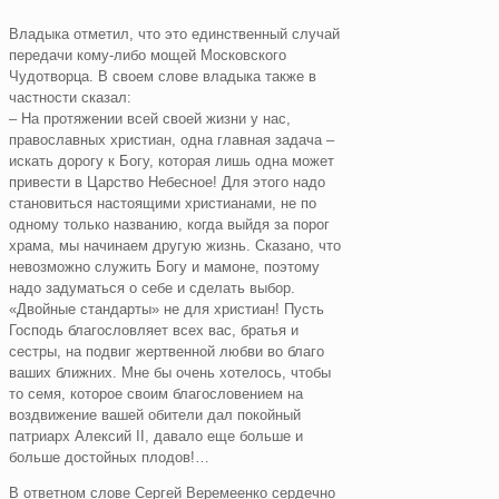
Владыка отметил, что это единственный случай
передачи кому-либо мощей Московского
Чудотворца. В своем слове владыка также в
частности сказал:
– На протяжении всей своей жизни у нас,
православных христиан, одна главная задача –
искать дорогу к Богу, которая лишь одна может
привести в Царство Небесное! Для этого надо
становиться настоящими христианами, не по
одному только названию, когда выйдя за порог
храма, мы начинаем другую жизнь. Сказано, что
невозможно служить Богу и мамоне, поэтому
надо задуматься о себе и сделать выбор.
«Двойные стандарты» не для христиан! Пусть
Господь благословляет всех вас, братья и
сестры, на подвиг жертвенной любви во благо
ваших ближних. Мне бы очень хотелось, чтобы
то семя, которое своим благословением на
воздвижение вашей обители дал покойный
патриарх Алексий II, давало еще больше и
больше достойных плодов!…
В ответном слове Сергей Веремеенко сердечно