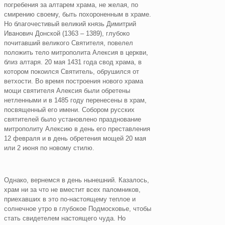
погребения за алтарем храма, не желая, по
смирению своему, быть похороненным в храме.
Но благочестивый великий князь Димитрий
Иванович Донской (1363 – 1389), глубоко
почитавший великого Святителя, повелел
положить тело митрополита Алексия в церкви,
близ алтаря. 20 мая 1431 года свод храма, в
котором покоился Святитель, обрушился от
ветхости. Во время построения нового храма
мощи святителя Алексия были обретены
нетленными и в 1485 году перенесены в храм,
посвященный его имени. Собором русских
святителей было установлено празднование
митрополиту Алексию в день его преставления
12 февраля и в день обретения мощей 20 мая
или 2 июня по новому стилю.
Однако, вернемся в день нынешний. Казалось,
храм ни за что не вместит всех паломников,
приехавших в это по-настоящему теплое и
солнечное утро в глубокое Подмосковье, чтобы
стать свидетелем настоящего чуда. Но