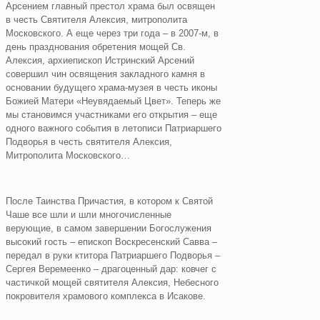
Арсением главный престол храма был освящен
в честь Святителя Алексия, митрополита
Московского. А еще через три года – в 2007-м, в
день празднования обретения мощей Св.
Алексия, архиепископ Истринский Арсений
совершил чин освящения закладного камня в
основании будущего храма-музея в честь иконы
Божией Матери «Неувядаемый Цвет». Теперь же
мы становимся участниками его открытия – еще
одного важного события в летописи Патриаршего
Подворья в честь святителя Алексия,
Митрополита Московского…
После Таинства Причастия, в котором к Святой
Чаше все шли и шли многочисленные
верующие, в самом завершении Богослужения
высокий гость – епископ Воскресенский Савва –
передал в руки ктитора Патриаршего Подворья –
Сергея Веремеенко – драгоценный дар: ковчег с
частичкой мощей святителя Алексия, Небесного
покровителя храмового комплекса в Исакове.