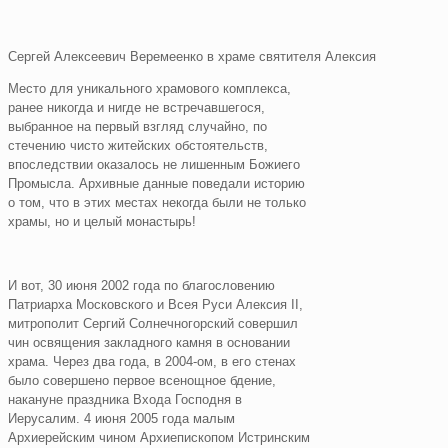
Сергей Алексеевич Веремеенко в храме святителя Алексия
Место для уникального храмового комплекса,
ранее никогда и нигде не встречавшегося,
выбранное на первый взгляд случайно, по
стечению чисто житейских обстоятельств,
впоследствии оказалось не лишенным Божиего
Промысла. Архивные данные поведали историю
о том, что в этих местах некогда были не только
храмы, но и целый монастырь!
И вот, 30 июня 2002 года по благословению
Патриарха Московского и Всея Руси Алексия II,
митрополит Сергий Солнечногорский совершил
чин освящения закладного камня в основании
храма. Через два года, в 2004-ом, в его стенах
было совершено первое всенощное бдение,
накануне праздника Входа Господня в
Иерусалим. 4 июня 2005 года малым
Архиерейским чином Архиепископом Истринским