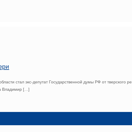
ери
ласти стал экс-депутат Государственной думы РФ от тверского р
а Владимир
[…]