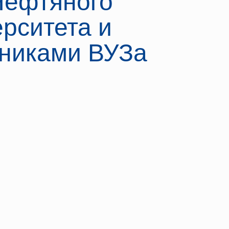
Нефтяного
рситета и
книками ВУЗа