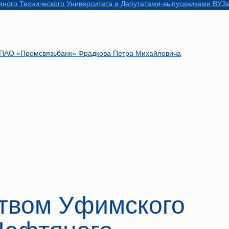
яного Технического Университета и Депутатами-выпускниками ВУЗ
 ПАО «Промсвязьбанк» Фрадкова Петра Михайловича
ством Уфимского